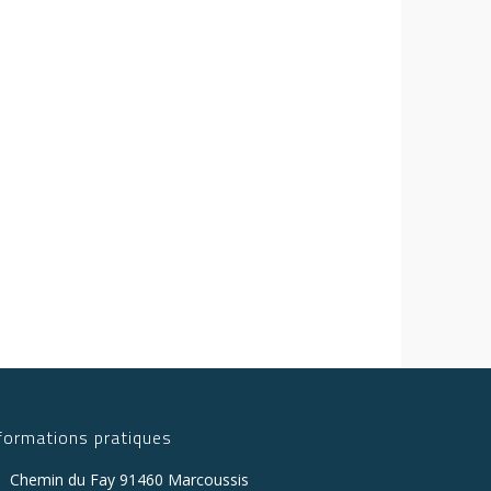
nformations pratiques
Chemin du Fay 91460 Marcoussis